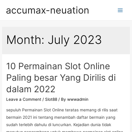
accumax-neuation
Main
Men
Month:
July 2023
10 Permainan Slot Online
Paling besar Yang Dirilis di
dalam 2022
Leave a Comment
/
Slot88
/ By
wwwadmin
sepuluh Permainan Slot Online teratas memang di rilis saat
bermain 2021 ini tentang menambah daftar bermain yang
sudah terlebih dahulu di luncurkan. Kejadian dunia tidak
menutup pengembang untuk membawa permainan slot online