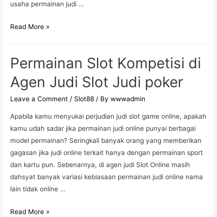
usaha permainan judi …
Permainan
Read More »
Slot
Gim
Permainan Slot Kompetisi di
di
Agen
Agen Judi Slot Judi poker
Judi
Slot
Leave a Comment
/
Slot88
/ By
wwwadmin
Tersebut
Apabila kamu menyukai perjudian judi slot game online, apakah
kamu udah sadar jika permainan judi online punyai berbagai
model permainan? Seringkali banyak orang yang memberikan
gagasan jika judi online terkait hanya dengan permainan sport
dan kartu pun. Sebenarnya, di agen judi Slot Online masih
dahsyat banyak variasi kebiasaan permainan judi online nama
lain tidak online …
Permainan
Read More »