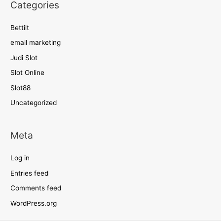
Categories
Bettilt
email marketing
Judi Slot
Slot Online
Slot88
Uncategorized
Meta
Log in
Entries feed
Comments feed
WordPress.org