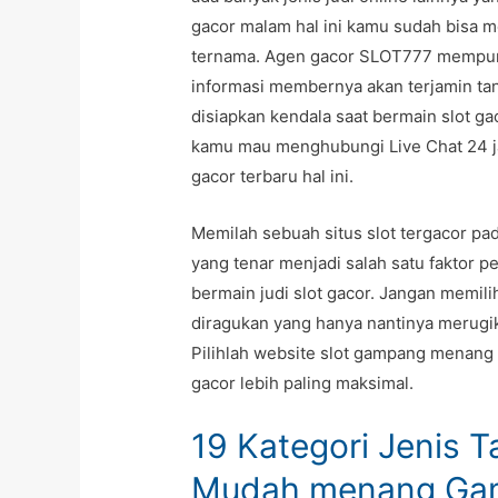
gacor malam hal ini kamu sudah bisa 
ternama. Agen gacor SLOT777 mempuny
informasi membernya akan terjamin tanp
disiapkan kendala saat bermain slot ga
kamu mau menghubungi Live Chat 24 ja
gacor terbaru hal ini.
Memilah sebuah situs slot tergacor pa
yang tenar menjadi salah satu faktor 
bermain judi slot gacor. Jangan memilih
diragukan yang hanya nantinya merugik
Pilihlah website slot gampang menang
gacor lebih paling maksimal.
19 Kategori Jenis Ta
Mudah menang Ga