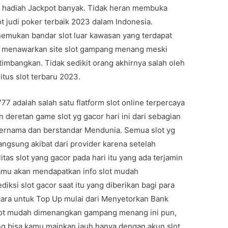
 hadiah Jackpot banyak. Tidak heran membuka
ot judi poker terbaik 2023 dalam Indonesia.
emukan bandar slot luar kawasan yang terdapat
ut menawarkan site slot gampang menang meski
rtimbangkan. Tidak sedikit orang akhirnya salah oleh
tus slot terbaru 2023.
 adalah salah satu flatform slot online terpercaya
n deretan game slot yg gacor hari ini dari sebagian
r ternama dan berstandar Mendunia. Semua slot yg
angsung akibat dari provider karena setelah
itas slot yang gacor pada hari itu yang ada terjamin
amu akan mendapatkan info slot mudah
diksi slot gacor saat itu yang diberikan bagi para
ara untuk Top Up mulai dari Menyetorkan Bank
 slot mudah dimenangkan gampang menang ini pun,
ang bisa kamu mainkan jauh hanya dengan akun slot