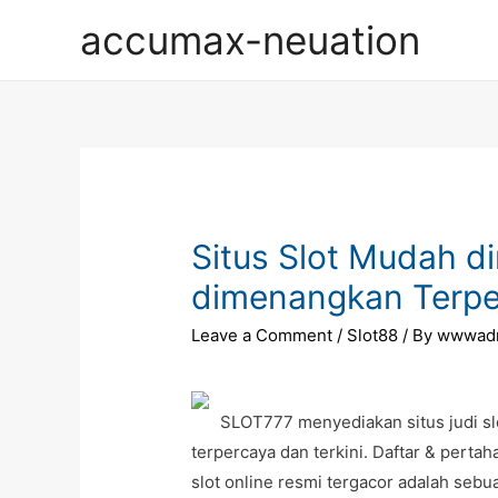
accumax-neuation
Situs Slot Mudah 
dimenangkan Terpe
Leave a Comment
/
Slot88
/ By
wwwad
SLOT777 menyediakan situs judi slo
terpercaya dan terkini. Daftar & pertah
slot online resmi tergacor adalah sebu