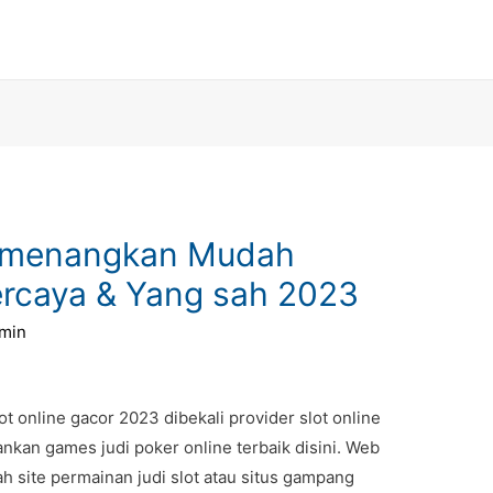
dimenangkan Mudah
rcaya & Yang sah 2023
min
t online gacor 2023 dibekali provider slot online
ankan games judi poker online terbaik disini. Web
ah site permainan judi slot atau situs gampang