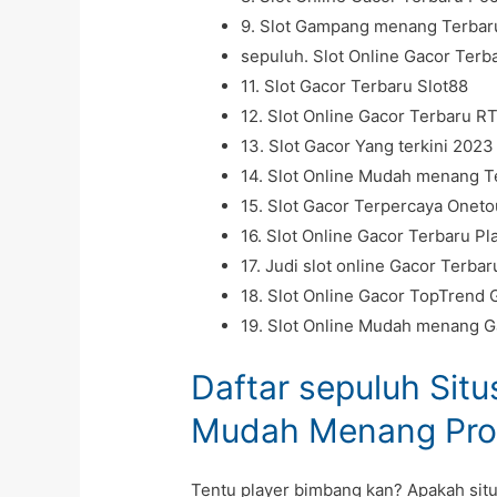
9. Slot Gampang menang Terbar
sepuluh. Slot Online Gacor Ter
11. Slot Gacor Terbaru Slot88
12. Slot Online Gacor Terbaru R
13. Slot Gacor Yang terkini 2023
14. Slot Online Mudah menang 
15. Slot Gacor Terpercaya Onet
16. Slot Online Gacor Terbaru Pl
17. Judi slot online Gacor Terba
18. Slot Online Gacor TopTrend
19. Slot Online Mudah menang 
Daftar sepuluh Situ
Mudah Menang Profi
Tentu player bimbang kan? Apakah sit