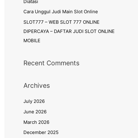
Diatasi
Cara Unggul Judi Main Slot Online
SLOT777 – WEB SLOT 777 ONLINE
DIPERCAYA – DAFTAR JUDI SLOT ONLINE
MOBILE
Recent Comments
Archives
July 2026
June 2026
March 2026
December 2025