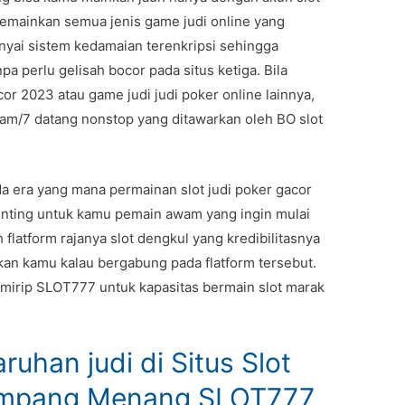
memainkan semua jenis game judi online yang
ai sistem kedamaian terenkripsi sehingga
a perlu gelisah bocor pada situs ketiga. Bila
cor 2023 atau game judi judi poker online lainnya,
m/7 datang nonstop yang ditawarkan oleh BO slot
da era yang mana permainan slot judi poker gacor
penting untuk kamu pemain awam yang ingin mulai
 flatform rajanya slot dengkul yang kredibilitasnya
an kamu kalau bergabung pada flatform tersebut.
 mirip SLOT777 untuk kapasitas bermain slot marak
ruhan judi di Situs Slot
mpang Menang SLOT777